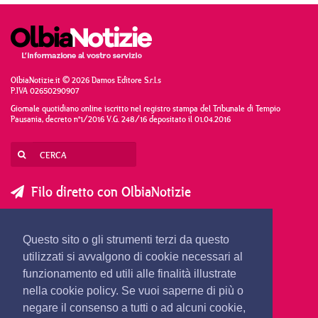
OlbiaNotizie.it © 2026 Damos Editore S.r.l.s
P.IVA 02650290907
Giornale quotidiano online iscritto nel registro stampa del Tribunale di Tempio
Pausania, decreto n°1/2016 V.G. 248/16 depositato il 01.04.2016
Filo diretto con OlbiaNotizie
SCRIVI AL DIRETTORE
SCRIVI ALLA REDAZIONE
Questo sito o gli strumenti terzi da questo
SEGNALA UNA NOTIZIA
SEGNALA UN EVENTO
utilizzati si avvalgono di cookie necessari al
funzionamento ed utili alle finalità illustrate
nella cookie policy. Se vuoi saperne di più o
redazione@olbianotizie.it
negare il consenso a tutti o ad alcuni cookie,