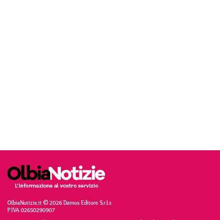
OlbiaNotizie.it © 2026 Damos Editore S.r.l.s
P.IVA 02650290907