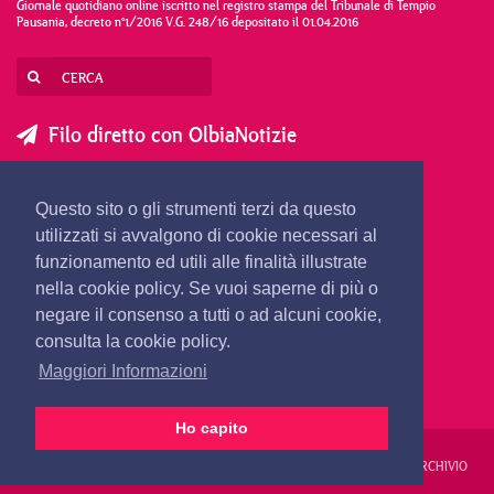
Giornale quotidiano online iscritto nel registro stampa del Tribunale di Tempio
Pausania, decreto n°1/2016 V.G. 248/16 depositato il 01.04.2016
Filo diretto con OlbiaNotizie
SCRIVI AL DIRETTORE
SCRIVI ALLA REDAZIONE
Questo sito o gli strumenti terzi da questo
SEGNALA UNA NOTIZIA
SEGNALA UN EVENTO
utilizzati si avvalgono di cookie necessari al
funzionamento ed utili alle finalità illustrate
nella cookie policy. Se vuoi saperne di più o
redazione@olbianotizie.it
negare il consenso a tutti o ad alcuni cookie,
consulta la cookie policy.
Maggiori Informazioni
Ho capito
REDAZIONE
PUBBLICITÀ
PRIVACY E COOKIES
NOTE LEGALI
ARCHIVIO