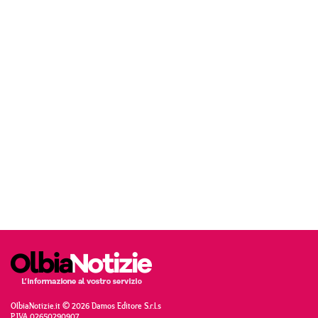
OlbiaNotizie.it © 2026 Damos Editore S.r.l.s
P.IVA 02650290907