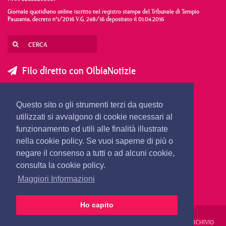
Giornale quotidiano online iscritto nel registro stampa del Tribunale di Tempio
Pausania, decreto n°1/2016 V.G. 248/16 depositato il 01.04.2016
Filo diretto con OlbiaNotizie
SCRIVI AL DIRETTORE
SCRIVI ALLA REDAZIONE
Questo sito o gli strumenti terzi da questo
SEGNALA UNA NOTIZIA
SEGNALA UN EVENTO
utilizzati si avvalgono di cookie necessari al
funzionamento ed utili alle finalità illustrate
nella cookie policy. Se vuoi saperne di più o
redazione@olbianotizie.it
negare il consenso a tutti o ad alcuni cookie,
consulta la cookie policy.
Maggiori Informazioni
Ho capito
REDAZIONE
PUBBLICITÀ
PRIVACY E COOKIES
NOTE LEGALI
ARCHIVIO