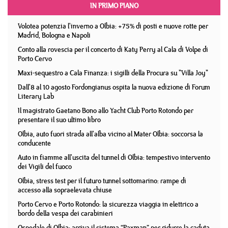
IN PRIMO PIANO
Volotea potenzia l'inverno a Olbia: +75% di posti e nuove rotte per
Madrid, Bologna e Napoli
Conto alla rovescia per il concerto di Katy Perry al Cala di Volpe di
Porto Cervo
Maxi-sequestro a Cala Finanza: i sigilli della Procura su "Villa Joy"
Dall'8 al 10 agosto Fordongianus ospita la nuova edizione di Forum
Literary Lab
Il magistrato Gaetano Bono allo Yacht Club Porto Rotondo per
presentare il suo ultimo libro
Olbia, auto fuori strada all'alba vicino al Mater Olbia: soccorsa la
conducente
Auto in fiamme all'uscita del tunnel di Olbia: tempestivo intervento
dei Vigili del fuoco
Olbia, stress test per il futuro tunnel sottomarino: rampe di
accesso alla sopraelevata chiuse
Porto Cervo e Porto Rotondo: la sicurezza viaggia in elettrico a
bordo della vespa dei carabinieri
Ospedale di Olbia: arriva il sistema “Paxman” per ridurre la caduta