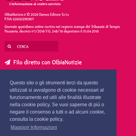
OlbiaNotizie.it © 2026 Damos Editore S.r.l.s
P.IVA 02650290907
Giornale quotidiano online iscritto nel registro stampa del Tribunale di Tempio
Pausania, decreto n°1/2016 V.G. 248/16 depositato il 01.04.2016
Filo diretto con OlbiaNotizie
SCRIVI AL DIRETTORE
SCRIVI ALLA REDAZIONE
Questo sito o gli strumenti terzi da questo
SEGNALA UNA NOTIZIA
SEGNALA UN EVENTO
utilizzati si avvalgono di cookie necessari al
funzionamento ed utili alle finalità illustrate
nella cookie policy. Se vuoi saperne di più o
redazione@olbianotizie.it
negare il consenso a tutti o ad alcuni cookie,
consulta la cookie policy.
Maggiori Informazioni