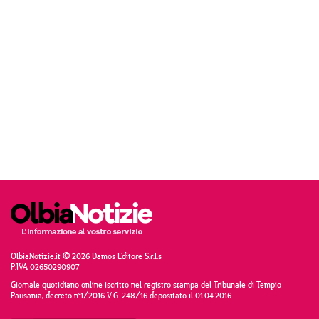
OlbiaNotizie.it © 2026 Damos Editore S.r.l.s
P.IVA 02650290907
Giornale quotidiano online iscritto nel registro stampa del Tribunale di Tempio
Pausania, decreto n°1/2016 V.G. 248/16 depositato il 01.04.2016