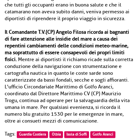
che tutti gli occupanti erano in buona salute e che il
catamarano non aveva subito danni, veniva permesso ai
diportisti di riprendere il proprio viaggio in sicurezza.
Il Comandante T.V.(CP) Angelo Filosa ricorda ai bagnanti
di fare attenzione alle insidie del mare a causa dei
repentini cambiamenti delle condizioni meteo-marine,
ma soprattutto di essere consapevoli dei propri limiti
fisici.
Mentre ai diportisti il richiamo ricade sulla corretta
conduzione della navigazione con strumentazione e
cartografia nautica in quanto le coste sarde sono
caratterizzate da bassi fondali, secche e sogli affioranti.
L'ufficio Circondariale Marittimo di Golfo Aranci,
coordinato dal Direttore Marittimo CV (CP) Maurizio
Trogu, continua ad operare per la salvaguardia della vita
umana in mare. Per qualsiasi evenienza, si ricorda il
numero blu gratuito 1530 per le emergenze in mare,
oltre ai consueti mezzi di comunicazione.
Tags:
Guardia Costiera
Olbia
Isola di Soffi
Golfo Aranci