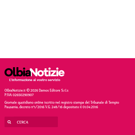
OlbiaNotizie.it © 2026 Damos Editore S.r.l.s
P.IVA 02650290907
Giornale quotidiano online iscritto nel registro stampa del Tribunale di Tempio
Pausania, decreto n°1/2016 V.G. 248/16 depositato il 01.04.2016