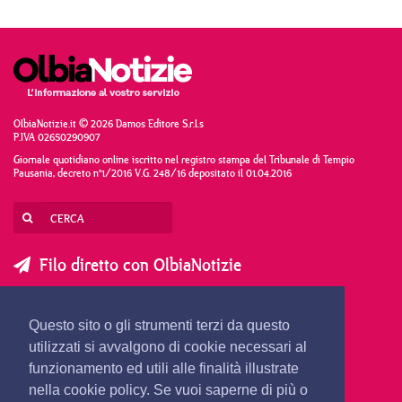
OlbiaNotizie.it © 2026 Damos Editore S.r.l.s
P.IVA 02650290907
Giornale quotidiano online iscritto nel registro stampa del Tribunale di Tempio
Pausania, decreto n°1/2016 V.G. 248/16 depositato il 01.04.2016
Filo diretto con OlbiaNotizie
SCRIVI AL DIRETTORE
SCRIVI ALLA REDAZIONE
Questo sito o gli strumenti terzi da questo
SEGNALA UNA NOTIZIA
SEGNALA UN EVENTO
utilizzati si avvalgono di cookie necessari al
funzionamento ed utili alle finalità illustrate
nella cookie policy. Se vuoi saperne di più o
redazione@olbianotizie.it