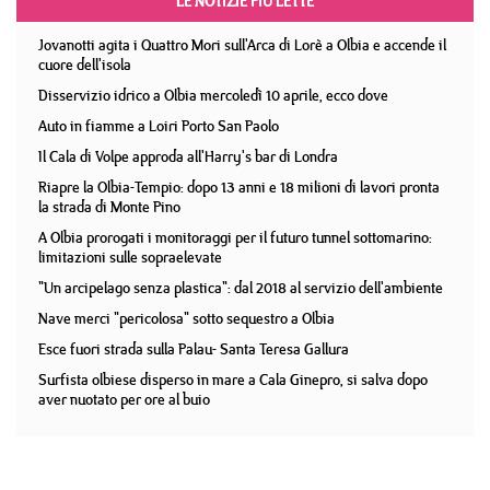
LE NOTIZIE PIÙ LETTE
Jovanotti agita i Quattro Mori sull'Arca di Lorè a Olbia e accende il
cuore dell'isola
Disservizio idrico a Olbia mercoledì 10 aprile, ecco dove
Auto in fiamme a Loiri Porto San Paolo
Il Cala di Volpe approda all'Harry's bar di Londra
Riapre la Olbia-Tempio: dopo 13 anni e 18 milioni di lavori pronta
la strada di Monte Pino
A Olbia prorogati i monitoraggi per il futuro tunnel sottomarino:
limitazioni sulle sopraelevate
"Un arcipelago senza plastica": dal 2018 al servizio dell'ambiente
Nave merci "pericolosa" sotto sequestro a Olbia
Esce fuori strada sulla Palau- Santa Teresa Gallura
Surfista olbiese disperso in mare a Cala Ginepro, si salva dopo
aver nuotato per ore al buio