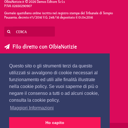
OlbiaNotizie.it © 2026 Damos Editore S.r.l.s
P.IVA 02650290907
Giornale quotidiano online iscritto nel registro stampa del Tribunale di Tempio
Pausania, decreto n°1/2016 V.G. 248/16 depositato il 01.04.2016
Filo diretto con OlbiaNotizie
SCRIVI AL DIRETTORE
SCRIVI ALLA REDAZIONE
Questo sito o gli strumenti terzi da questo
SEGNALA UNA NOTIZIA
SEGNALA UN EVENTO
utilizzati si avvalgono di cookie necessari al
funzionamento ed utili alle finalità illustrate
nella cookie policy. Se vuoi saperne di più o
redazione@olbianotizie.it
negare il consenso a tutti o ad alcuni cookie,
consulta la cookie policy.
Maggiori Informazioni
Ho capito