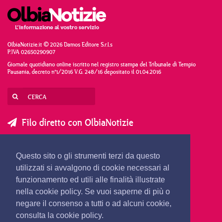
OlbiaNotizie.it © 2026 Damos Editore S.r.l.s
P.IVA 02650290907
Giornale quotidiano online iscritto nel registro stampa del Tribunale di Tempio
Pausania, decreto n°1/2016 V.G. 248/16 depositato il 01.04.2016
Filo diretto con OlbiaNotizie
SCRIVI AL DIRETTORE
SCRIVI ALLA REDAZIONE
Questo sito o gli strumenti terzi da questo
SEGNALA UNA NOTIZIA
SEGNALA UN EVENTO
utilizzati si avvalgono di cookie necessari al
funzionamento ed utili alle finalità illustrate
nella cookie policy. Se vuoi saperne di più o
redazione@olbianotizie.it
negare il consenso a tutti o ad alcuni cookie,
consulta la cookie policy.