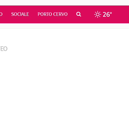
26°
O
SOCIALE
PORTO CERVO
DEO