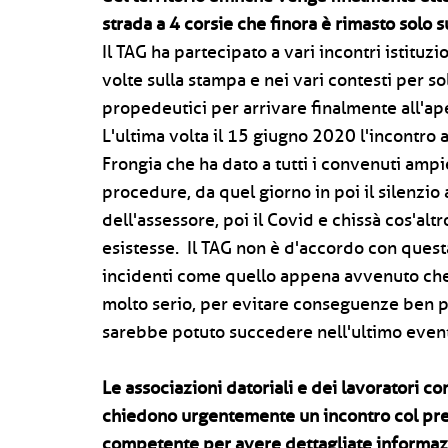
strada a 4 corsie che finora è rimasto solo su
Il TAG ha partecipato a vari incontri istituz
volte sulla stampa e nei vari contesti per sol
propedeutici per arrivare finalmente all'ape
L'ultima volta il 15 giugno 2020 l'incontro
Frongia che ha dato a tutti i convenuti ampi
procedure, da quel giorno in poi il silenzio
dell'assessore, poi il Covid e chissà cos'al
esistesse. Il TAG non è d'accordo con quest
incidenti come quello appena avvenuto ch
molto serio, per evitare conseguenze ben pi
sarebbe potuto succedere nell'ultimo even
Le associazioni datoriali e dei lavoratori c
chiedono urgentemente un incontro col pre
competente per avere dettagliate informazio