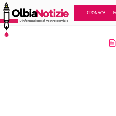
CRONACA
E