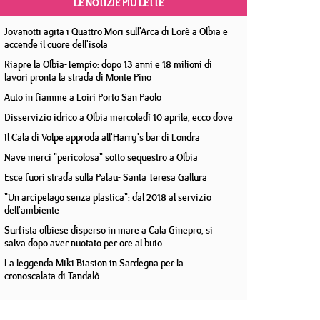
LE NOTIZIE PIÙ LETTE
Jovanotti agita i Quattro Mori sull'Arca di Lorè a Olbia e
accende il cuore dell'isola
Riapre la Olbia-Tempio: dopo 13 anni e 18 milioni di
lavori pronta la strada di Monte Pino
Auto in fiamme a Loiri Porto San Paolo
Disservizio idrico a Olbia mercoledì 10 aprile, ecco dove
Il Cala di Volpe approda all'Harry's bar di Londra
Nave merci "pericolosa" sotto sequestro a Olbia
Esce fuori strada sulla Palau- Santa Teresa Gallura
"Un arcipelago senza plastica": dal 2018 al servizio
dell'ambiente
Surfista olbiese disperso in mare a Cala Ginepro, si
salva dopo aver nuotato per ore al buio
La leggenda Miki Biasion in Sardegna per la
cronoscalata di Tandalò