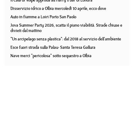
Il Cala di Volpe approda all'Harry's bar di Londra
Disservizio idrico a Olbia mercoledì 10 aprile, ecco dove
Auto in fiamme a Loiri Porto San Paolo
Jova Summer Party 2026, scatta il piano viabilità. Strade chiuse e
divieti dal mattino
"Un arcipelago senza plastica": dal 2018 al servizio dell'ambiente
Esce fuori strada sulla Palau- Santa Teresa Gallura
Nave merci "pericolosa" sotto sequestro a Olbia