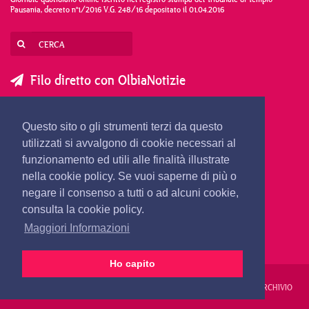
Pausania, decreto n°1/2016 V.G. 248/16 depositato il 01.04.2016
Filo diretto con OlbiaNotizie
SCRIVI AL DIRETTORE
SCRIVI ALLA REDAZIONE
Questo sito o gli strumenti terzi da questo
SEGNALA UNA NOTIZIA
SEGNALA UN EVENTO
utilizzati si avvalgono di cookie necessari al
funzionamento ed utili alle finalità illustrate
nella cookie policy. Se vuoi saperne di più o
redazione@olbianotizie.it
negare il consenso a tutti o ad alcuni cookie,
consulta la cookie policy.
Maggiori Informazioni
Ho capito
REDAZIONE
PUBBLICITÀ
PRIVACY E COOKIES
NOTE LEGALI
ARCHIVIO