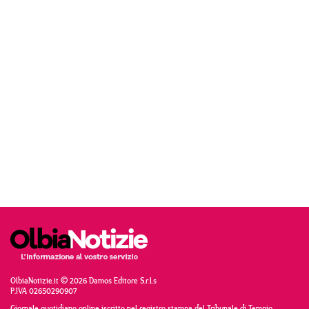
OlbiaNotizie.it © 2026 Damos Editore S.r.l.s
P.IVA 02650290907
Giornale quotidiano online iscritto nel registro stampa del Tribunale di Tempio