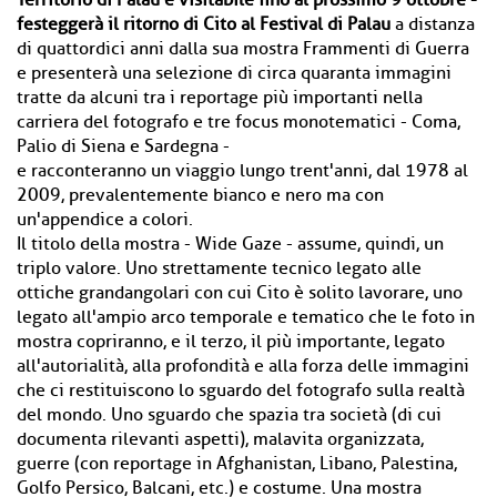
Territorio di Palau e visitabile fino al prossimo 9 ottobre -
festeggerà il ritorno di Cito al Festival di Palau
a distanza
di quattordici anni dalla sua mostra Frammenti di Guerra
e presenterà una selezione di circa quaranta immagini
tratte da alcuni tra i reportage più importanti nella
carriera del fotografo e tre focus monotematici - Coma,
Palio di Siena e Sardegna -
e racconteranno un viaggio lungo trent'anni, dal 1978 al
2009, prevalentemente bianco e nero ma con
un'appendice a colori.
Il titolo della mostra - Wide Gaze - assume, quindi, un
triplo valore. Uno strettamente tecnico legato alle
ottiche grandangolari con cui Cito è solito lavorare, uno
legato all'ampio arco temporale e tematico che le foto in
mostra copriranno, e il terzo, il più importante, legato
all'autorialità, alla profondità e alla forza delle immagini
che ci restituiscono lo sguardo del fotografo sulla realtà
del mondo. Uno sguardo che spazia tra società (di cui
documenta rilevanti aspetti), malavita organizzata,
guerre (con reportage in Afghanistan, Libano, Palestina,
Golfo Persico, Balcani, etc.) e costume. Una mostra