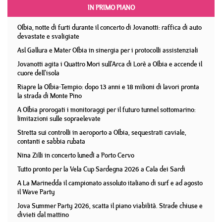
IN PRIMO PIANO
Olbia, notte di furti durante il concerto di Jovanotti: raffica di auto
devastate e svaligiate
Asl Gallura e Mater Olbia in sinergia per i protocolli assistenziali
Jovanotti agita i Quattro Mori sull'Arca di Lorè a Olbia e accende il
cuore dell'isola
Riapre la Olbia-Tempio: dopo 13 anni e 18 milioni di lavori pronta
la strada di Monte Pino
A Olbia prorogati i monitoraggi per il futuro tunnel sottomarino:
limitazioni sulle sopraelevate
Stretta sui controlli in aeroporto a Olbia, sequestrati caviale,
contanti e sabbia rubata
Nina Zilli in concerto lunedì a Porto Cervo
Tutto pronto per la Vela Cup Sardegna 2026 a Cala dei Sardi
A La Marinedda il campionato assoluto italiano di surf e ad agosto
il Wave Party
Jova Summer Party 2026, scatta il piano viabilità. Strade chiuse e
divieti dal mattino