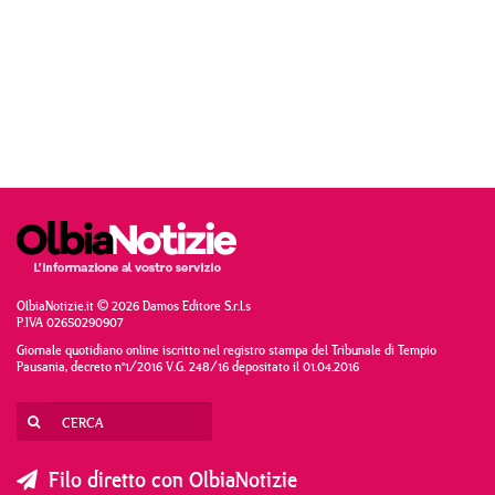
OlbiaNotizie.it © 2026 Damos Editore S.r.l.s
P.IVA 02650290907
Giornale quotidiano online iscritto nel registro stampa del Tribunale di Tempio
Pausania, decreto n°1/2016 V.G. 248/16 depositato il 01.04.2016
Filo diretto con OlbiaNotizie