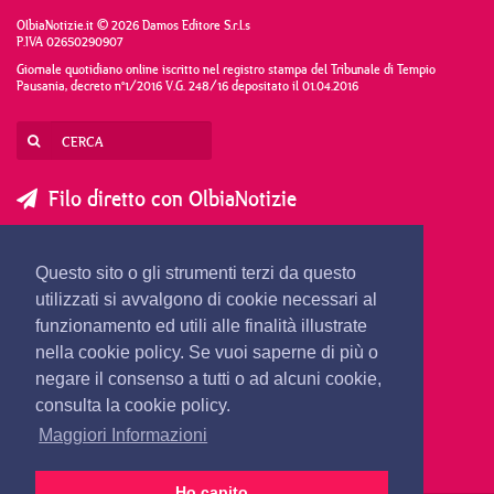
OlbiaNotizie.it © 2026 Damos Editore S.r.l.s
P.IVA 02650290907
Giornale quotidiano online iscritto nel registro stampa del Tribunale di Tempio
Pausania, decreto n°1/2016 V.G. 248/16 depositato il 01.04.2016
Filo diretto con OlbiaNotizie
SCRIVI AL DIRETTORE
SCRIVI ALLA REDAZIONE
Questo sito o gli strumenti terzi da questo
SEGNALA UNA NOTIZIA
SEGNALA UN EVENTO
utilizzati si avvalgono di cookie necessari al
funzionamento ed utili alle finalità illustrate
nella cookie policy. Se vuoi saperne di più o
redazione@olbianotizie.it
negare il consenso a tutti o ad alcuni cookie,
consulta la cookie policy.
Maggiori Informazioni
Ho capito