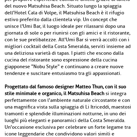
del nuovo Matsuhisa Beach. Situato lungo la spiaggia
dell'Hotel Cala di Volpe, il Matsuhisa Beach è il rifugio
estivo preferito dalla clientela vip. Un concept che
unisce l'Umi Bar, il luogo ideale per rilassarsi dopo una
giornata di sole o per riunirsi con gli amici e il ristorante,
con le sue prelibatezze. All'Umi Bar si verrà accolti con i
migliori cocktail della Costa Smeralda, serviti insieme ad
una deliziosa varietà di tapas. I piatti che escono dalla
cucina del ristorante sono espressione della cucina
giapponese "Nobu Style" e continuano a creare nuove
tendenze e suscitare entusiasmo tra gli appassionati.
Progettato dal famoso designer Matteo Thun, con il suo
stile minimale e organico, il Matsuhisa Beach
si integra
perfettamente con l'ambiente naturale circostante e con
una magnifica vista sulla spiaggia di Li Itriceddi, maestosi
tramonti e splendide illuminazioni notturne, in uno dei
luoghi più eleganti e panoramici della Costa Smeralda.
Un'occasione esclusiva per celebrare un forte legame tra
icone leggendarie che condividono valori simili e