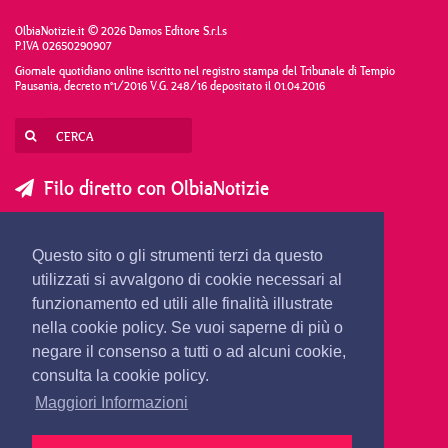
OlbiaNotizie.it © 2026 Damos Editore S.r.l.s
P.IVA 02650290907
Giornale quotidiano online iscritto nel registro stampa del Tribunale di Tempio
Pausania, decreto n°1/2016 V.G. 248/16 depositato il 01.04.2016
Filo diretto con OlbiaNotizie
SCRIVI AL DIRETTORE
SCRIVI ALLA REDAZIONE
Questo sito o gli strumenti terzi da questo
SEGNALA UNA NOTIZIA
SEGNALA UN EVENTO
utilizzati si avvalgono di cookie necessari al
funzionamento ed utili alle finalità illustrate
nella cookie policy. Se vuoi saperne di più o
redazione@olbianotizie.it
negare il consenso a tutti o ad alcuni cookie,
consulta la cookie policy.
Maggiori Informazioni