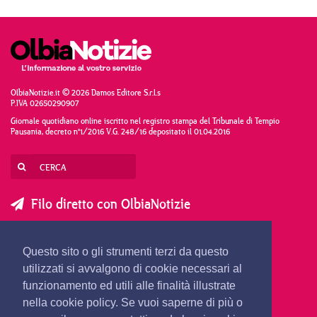
OlbiaNotizie.it © 2026 Damos Editore S.r.l.s
P.IVA 02650290907
Giornale quotidiano online iscritto nel registro stampa del Tribunale di Tempio
Pausania, decreto n°1/2016 V.G. 248/16 depositato il 01.04.2016
Filo diretto con OlbiaNotizie
SCRIVI AL DIRETTORE
SCRIVI ALLA REDAZIONE
Questo sito o gli strumenti terzi da questo
SEGNALA UNA NOTIZIA
SEGNALA UN EVENTO
utilizzati si avvalgono di cookie necessari al
funzionamento ed utili alle finalità illustrate
nella cookie policy. Se vuoi saperne di più o
redazione@olbianotizie.it