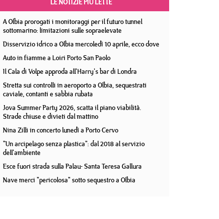
LE NOTIZIE PIÙ LETTE
A Olbia prorogati i monitoraggi per il futuro tunnel
sottomarino: limitazioni sulle sopraelevate
Disservizio idrico a Olbia mercoledì 10 aprile, ecco dove
Auto in fiamme a Loiri Porto San Paolo
Il Cala di Volpe approda all'Harry's bar di Londra
Stretta sui controlli in aeroporto a Olbia, sequestrati
caviale, contanti e sabbia rubata
Jova Summer Party 2026, scatta il piano viabilità.
Strade chiuse e divieti dal mattino
Nina Zilli in concerto lunedì a Porto Cervo
"Un arcipelago senza plastica": dal 2018 al servizio
dell'ambiente
Esce fuori strada sulla Palau- Santa Teresa Gallura
Nave merci "pericolosa" sotto sequestro a Olbia