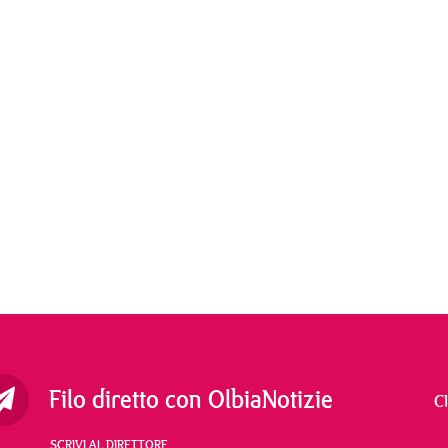
Filo diretto con OlbiaNotizie
C
SCRIVI AL DIRETTORE