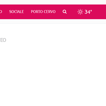
34°
O
SOCIALE
PORTO CERVO
DEO