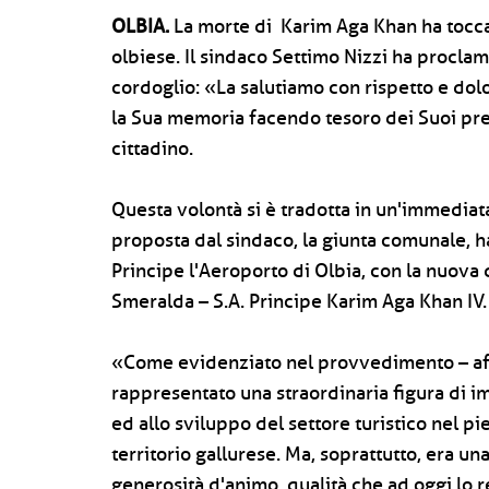
OLBIA.
La morte di Karim Aga Khan ha tocc
olbiese. Il sindaco Settimo Nizzi ha proclam
cordoglio: «La salutiamo con rispetto e dol
la Sua memoria facendo tesoro dei Suoi pre
cittadino.
Questa volontà si è tradotta in un'immediat
proposta dal sindaco, la giunta comunale, ha
Principe l'Aeroporto di Olbia, con la nuov
Smeralda – S.A. Principe Karim Aga Khan IV.
«Come evidenziato nel provvedimento – affer
rappresentato una straordinaria figura di im
ed allo sviluppo del settore turistico nel pi
territorio gallurese. Ma, soprattutto, era un
generosità d'animo, qualità che ad oggi lo 