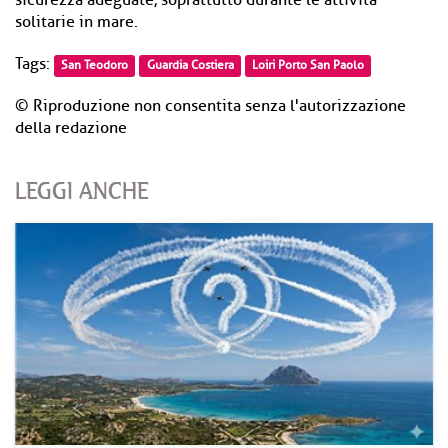
sicurezza adeguate, soprattutto durante le attività
solitarie in mare.
Tags:
San Teodoro
Guardia Costiera
Loiri Porto San Paolo
© Riproduzione non consentita senza l'autorizzazione
della redazione
LEGGI ANCHE