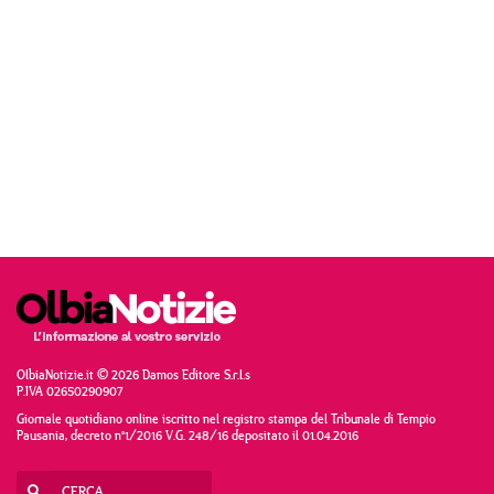
OlbiaNotizie.it © 2026 Damos Editore S.r.l.s
P.IVA 02650290907
Giornale quotidiano online iscritto nel registro stampa del Tribunale di Tempio
Pausania, decreto n°1/2016 V.G. 248/16 depositato il 01.04.2016