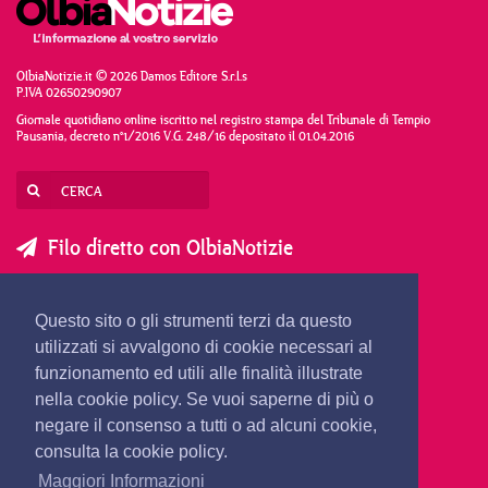
OlbiaNotizie.it © 2026 Damos Editore S.r.l.s
P.IVA 02650290907
Giornale quotidiano online iscritto nel registro stampa del Tribunale di Tempio
Pausania, decreto n°1/2016 V.G. 248/16 depositato il 01.04.2016
Filo diretto con OlbiaNotizie
SCRIVI AL DIRETTORE
SCRIVI ALLA REDAZIONE
Questo sito o gli strumenti terzi da questo
SEGNALA UNA NOTIZIA
SEGNALA UN EVENTO
utilizzati si avvalgono di cookie necessari al
funzionamento ed utili alle finalità illustrate
nella cookie policy. Se vuoi saperne di più o
redazione@olbianotizie.it
negare il consenso a tutti o ad alcuni cookie,
consulta la cookie policy.
Maggiori Informazioni