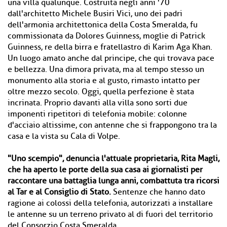
una villa qualunque. Costruita negli anni '70
dall'architetto Michele Busiri Vici, uno dei padri
dell'armonia architettonica della Costa Smeralda, fu
commissionata da Dolores Guinness, moglie di Patrick
Guinness, re della birra e fratellastro di Karim Aga Khan.
Un luogo amato anche dal principe, che qui trovava pace
e bellezza. Una dimora privata, ma al tempo stesso un
monumento alla storia e al gusto, rimasto intatto per
oltre mezzo secolo. Oggi, quella perfezione è stata
incrinata. Proprio davanti alla villa sono sorti due
imponenti ripetitori di telefonia mobile: colonne
d'acciaio altissime, con antenne che si frappongono tra la
casa e la vista su Cala di Volpe.
"Uno scempio", denuncia l'attuale proprietaria, Rita Magli,
che ha aperto le porte della sua casa ai giornalisti per
raccontare una battaglia lunga anni, combattuta tra ricorsi
al Tar e al Consiglio di Stato.
Sentenze che hanno dato
ragione ai colossi della telefonia, autorizzati a installare
le antenne su un terreno privato al di fuori del territorio
del Consorzio Costa Smeralda.