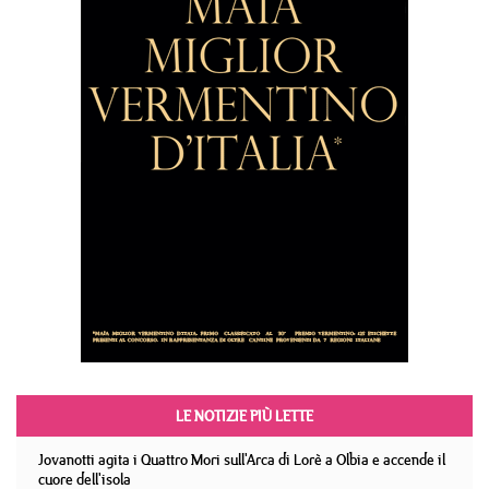
LE NOTIZIE PIÙ LETTE
Jovanotti agita i Quattro Mori sull'Arca di Lorè a Olbia e accende il
cuore dell'isola