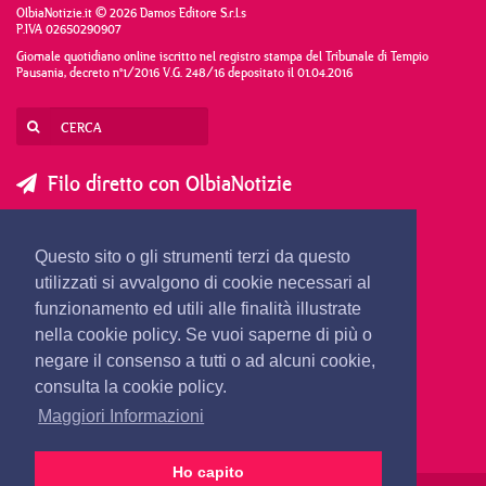
OlbiaNotizie.it © 2026 Damos Editore S.r.l.s
P.IVA 02650290907
Giornale quotidiano online iscritto nel registro stampa del Tribunale di Tempio
Pausania, decreto n°1/2016 V.G. 248/16 depositato il 01.04.2016
Filo diretto con OlbiaNotizie
SCRIVI AL DIRETTORE
SCRIVI ALLA REDAZIONE
Questo sito o gli strumenti terzi da questo
SEGNALA UNA NOTIZIA
SEGNALA UN EVENTO
utilizzati si avvalgono di cookie necessari al
funzionamento ed utili alle finalità illustrate
nella cookie policy. Se vuoi saperne di più o
redazione@olbianotizie.it
negare il consenso a tutti o ad alcuni cookie,
consulta la cookie policy.
Maggiori Informazioni
Ho capito