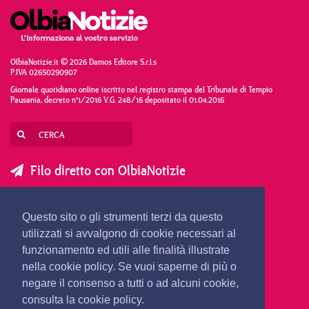
OlbiaNotizie.it © 2026 Damos Editore S.r.l.s
P.IVA 02650290907
Giornale quotidiano online iscritto nel registro stampa del Tribunale di Tempio
Pausania, decreto n°1/2016 V.G. 248/16 depositato il 01.04.2016
Filo diretto con OlbiaNotizie
SCRIVI AL DIRETTORE
SCRIVI ALLA REDAZIONE
Questo sito o gli strumenti terzi da questo
SEGNALA UNA NOTIZIA
SEGNALA UN EVENTO
utilizzati si avvalgono di cookie necessari al
funzionamento ed utili alle finalità illustrate
nella cookie policy. Se vuoi saperne di più o
redazione@olbianotizie.it
negare il consenso a tutti o ad alcuni cookie,
consulta la cookie policy.