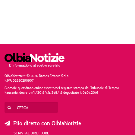
OlbiaNotizie.it © 2026 Damos Editore S.r.l.s
P.IVA 02650290907
Giornale quotidiano online iscritto nel registro stampa del Tribunale di Tempio
Pausania, decreto n°1/2016 V.G. 248/16 depositato il 01.04.2016
Filo diretto con OlbiaNotizie
SCRIVI AL DIRETTORE