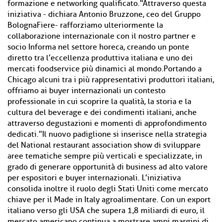
formazione e networking qualificato.“Attraverso questa
iniziativa - dichiara Antonio Bruzzone, ceo del Gruppo
BolognaFiere- rafforziamo ulteriormente la
collaborazione internazionale con il nostro partner e
socio Informa nel settore horeca, creando un ponte
diretto tra l’eccellenza produttiva italiana e uno dei
mercati foodservice più dinamici al mondo.Portando a
Chicago alcuni tra i più rappresentativi produttori italiani,
offriamo ai buyer internazionali un contesto
professionale in cui scoprire la qualità, la storia e la
cultura del beverage e dei condimenti italiani, anche
attraverso degustazioni e momenti di approfondimento
dedicati.”Il nuovo padiglione si inserisce nella strategia
del National restaurant association show di sviluppare
aree tematiche sempre più verticali e specializzate, in
grado di generare opportunità di business ad alto valore
per espositori e buyer internazionali. L’iniziativa
consolida inoltre il ruolo degli Stati Uniti come mercato
chiave per il Made in Italy agroalimentare. Con un export
italiano verso gli USA che supera 1,8 miliardi di euro, il
mercato americano continua a mostrare ampi margini di