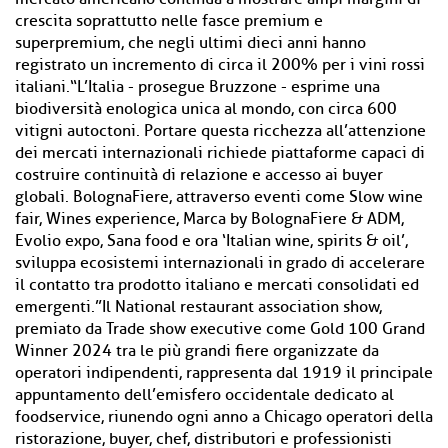
crescita soprattutto nelle fasce premium e
superpremium, che negli ultimi dieci anni hanno
registrato un incremento di circa il 200% per i vini rossi
italiani.“L’Italia - prosegue Bruzzone - esprime una
biodiversità enologica unica al mondo, con circa 600
vitigni autoctoni. Portare questa ricchezza all’attenzione
dei mercati internazionali richiede piattaforme capaci di
costruire continuità di relazione e accesso ai buyer
globali. BolognaFiere, attraverso eventi come Slow wine
fair, Wines experience, Marca by BolognaFiere & ADM,
Evolio expo, Sana food e ora ‘Italian wine, spirits & oil’,
sviluppa ecosistemi internazionali in grado di accelerare
il contatto tra prodotto italiano e mercati consolidati ed
emergenti.”Il National restaurant association show,
premiato da Trade show executive come Gold 100 Grand
Winner 2024 tra le più grandi fiere organizzate da
operatori indipendenti, rappresenta dal 1919 il principale
appuntamento dell’emisfero occidentale dedicato al
foodservice, riunendo ogni anno a Chicago operatori della
ristorazione, buyer, chef, distributori e professionisti