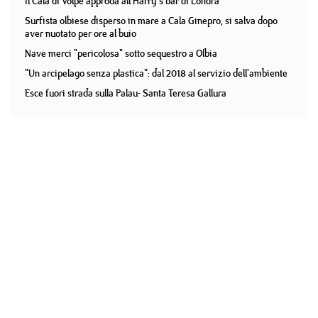
Il Cala di Volpe approda all'Harry's bar di Londra
Surfista olbiese disperso in mare a Cala Ginepro, si salva dopo
aver nuotato per ore al buio
Nave merci "pericolosa" sotto sequestro a Olbia
"Un arcipelago senza plastica": dal 2018 al servizio dell'ambiente
Esce fuori strada sulla Palau- Santa Teresa Gallura