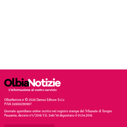
OlbiaNotizie.it © 2026 Damos Editore S.r.l.s
P.IVA 02650290907
Giornale quotidiano online iscritto nel registro stampa del Tribunale di Tempio
Pausania, decreto n°1/2016 V.G. 248/16 depositato il 01.04.2016