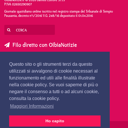
P.IVA 02650290907
Giornale quotidiano online iscritto nel registro stampa del Tribunale di Tempio
Pausania, decreto n°1/2016 V.G. 248/16 depositato il 01.04.2016
Filo diretto con OlbiaNotizie
SCRIVI AL DIRETTORE
SCRIVI ALLA REDAZIONE
Questo sito o gli strumenti terzi da questo
SEGNALA UNA NOTIZIA
SEGNALA UN EVENTO
utilizzati si avvalgono di cookie necessari al
funzionamento ed utili alle finalità illustrate
nella cookie policy. Se vuoi saperne di più o
redazione@olbianotizie.it
negare il consenso a tutti o ad alcuni cookie,
consulta la cookie policy.
Maggiori Informazioni
Ho capito