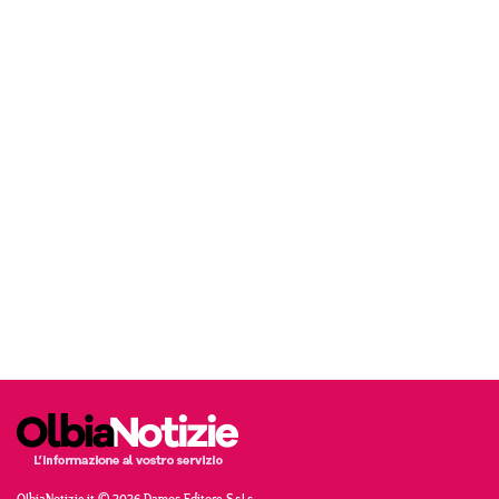
OlbiaNotizie.it © 2026 Damos Editore S.r.l.s