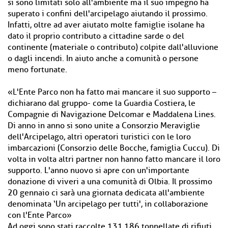
si sono limitati solo all'ambiente ma il suo impegno ha
superato i confini dell'arcipelago aiutando il prossimo.
Infatti, oltre ad aver aiutato molte famiglie isolane ha
dato il proprio contributo a cittadine sarde o del
continente (materiale o contributo) colpite dall'alluvione
o dagli incendi. In aiuto anche a comunità o persone
meno fortunate.
«L'Ente Parco non ha fatto mai mancare il suo supporto –
dichiarano dal gruppo- come la Guardia Costiera, le
Compagnie di Navigazione Delcomar e Maddalena Lines.
Di anno in anno si sono unite a Consorzio Meraviglie
dell'Arcipelago, altri operatori turistici con le loro
imbarcazioni (Consorzio delle Bocche, famiglia Cuccu). Di
volta in volta altri partner non hanno fatto mancare il loro
supporto. L'anno nuovo si apre con un'importante
donazione di viveri a una comunità di Olbia. Il prossimo
20 gennaio ci sarà una giornata dedicata all'ambiente
denominata ‘Un arcipelago per tutti', in collaborazione
con l'Ente Parco»
Ad oggi sono stati raccolte 131,186 tonnellate di rifiuti