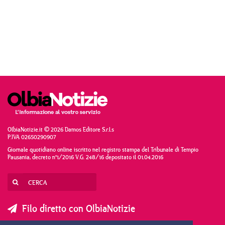
OlbiaNotizie.it © 2026 Damos Editore S.r.l.s
P.IVA 02650290907
Giornale quotidiano online iscritto nel registro stampa del Tribunale di Tempio
Pausania, decreto n°1/2016 V.G. 248/16 depositato il 01.04.2016
Filo diretto con OlbiaNotizie
SCRIVI AL DIRETTORE