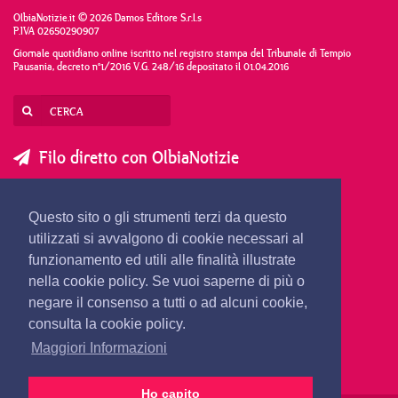
OlbiaNotizie.it © 2026 Damos Editore S.r.l.s
P.IVA 02650290907
Giornale quotidiano online iscritto nel registro stampa del Tribunale di Tempio
Pausania, decreto n°1/2016 V.G. 248/16 depositato il 01.04.2016
Filo diretto con OlbiaNotizie
SCRIVI AL DIRETTORE
SCRIVI ALLA REDAZIONE
Questo sito o gli strumenti terzi da questo
SEGNALA UNA NOTIZIA
SEGNALA UN EVENTO
utilizzati si avvalgono di cookie necessari al
funzionamento ed utili alle finalità illustrate
nella cookie policy. Se vuoi saperne di più o
redazione@olbianotizie.it
negare il consenso a tutti o ad alcuni cookie,
consulta la cookie policy.
Maggiori Informazioni
Ho capito