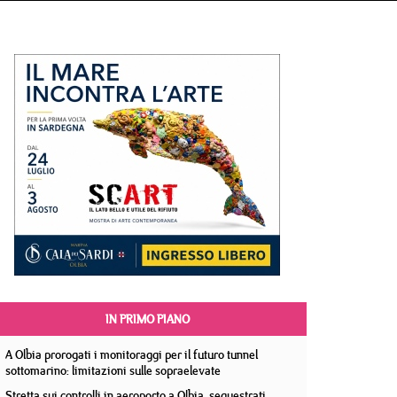
IN PRIMO PIANO
A Olbia prorogati i monitoraggi per il futuro tunnel
sottomarino: limitazioni sulle sopraelevate
Stretta sui controlli in aeroporto a Olbia, sequestrati