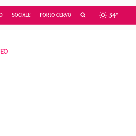
34°
O
SOCIALE
PORTO CERVO
DEO