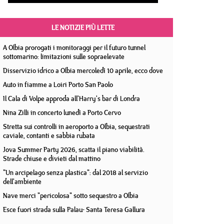
LE NOTIZIE PIÙ LETTE
A Olbia prorogati i monitoraggi per il futuro tunnel
sottomarino: limitazioni sulle sopraelevate
Disservizio idrico a Olbia mercoledì 10 aprile, ecco dove
Auto in fiamme a Loiri Porto San Paolo
Il Cala di Volpe approda all'Harry's bar di Londra
Nina Zilli in concerto lunedì a Porto Cervo
Stretta sui controlli in aeroporto a Olbia, sequestrati
caviale, contanti e sabbia rubata
Jova Summer Party 2026, scatta il piano viabilità.
Strade chiuse e divieti dal mattino
"Un arcipelago senza plastica": dal 2018 al servizio
dell'ambiente
Nave merci "pericolosa" sotto sequestro a Olbia
Esce fuori strada sulla Palau- Santa Teresa Gallura