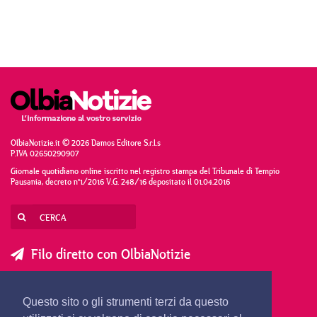
OlbiaNotizie.it © 2026 Damos Editore S.r.l.s
P.IVA 02650290907
Giornale quotidiano online iscritto nel registro stampa del Tribunale di Tempio
Pausania, decreto n°1/2016 V.G. 248/16 depositato il 01.04.2016
Filo diretto con OlbiaNotizie
SCRIVI AL DIRETTORE
SCRIVI ALLA REDAZIONE
Questo sito o gli strumenti terzi da questo
SEGNALA UNA NOTIZIA