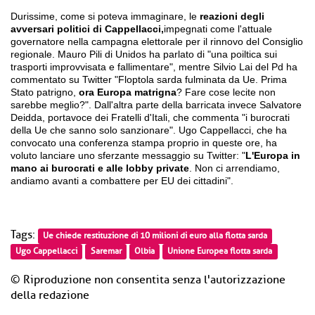
Durissime, come si poteva immaginare, le
reazioni degli
avversari politici di Cappellacci,
impegnati come l'attuale
governatore nella campagna elettorale per il rinnovo del Consiglio
regionale. Mauro Pili di Unidos ha parlato di "una poiltica sui
trasporti improvvisata e fallimentare", mentre Silvio Lai del Pd ha
commentato su Twitter "Floptola sarda fulminata da Ue. Prima
Stato patrigno,
ora Europa matrigna
? Fare cose lecite non
sarebbe meglio?". Dall'altra parte della barricata invece Salvatore
Deidda, portavoce dei Fratelli d'Itali, che commenta "i burocrati
della Ue che sanno solo sanzionare". Ugo Cappellacci, che ha
convocato una conferenza stampa proprio in queste ore, ha
voluto lanciare uno sferzante messaggio su Twitter: "
L'Europa in
mano ai burocrati e alle lobby private
. Non ci arrendiamo,
andiamo avanti a combattere per EU dei cittadini".
Tags:
Ue chiede restituzione di 10 milioni di euro alla flotta sarda
Ugo Cappellacci
Saremar
Olbia
Unione Europea flotta sarda
© Riproduzione non consentita senza l'autorizzazione
della redazione