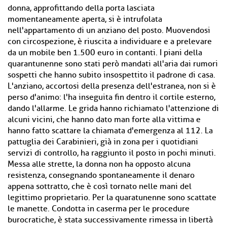
donna, approfittando della porta lasciata
momentaneamente aperta, si è intrufolata
nell'appartamento di un anziano del posto. Muovendosi
con circospezione, è riuscita a individuare e a prelevare
da un mobile ben 1.500 euro in contanti. I piani della
quarantunenne sono stati però mandati all'aria dai rumori
sospetti che hanno subito insospettito il padrone di casa.
L'anziano, accortosi della presenza dell'estranea, non si è
perso d'animo: l'ha inseguita fin dentro il cortile esterno,
dando l'allarme. Le grida hanno richiamato l'attenzione di
alcuni vicini, che hanno dato man forte alla vittima e
hanno fatto scattare la chiamata d'emergenza al 112. La
pattuglia dei Carabinieri, già in zona per i quotidiani
servizi di controllo, ha raggiunto il posto in pochi minuti.
Messa alle strette, la donna non ha opposto alcuna
resistenza, consegnando spontaneamente il denaro
appena sottratto, che è così tornato nelle mani del
legittimo proprietario. Per la quaratunenne sono scattate
le manette. Condotta in caserma per le procedure
burocratiche, è stata successivamente rimessa in libertà