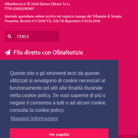
OlbiaNotizie.it © 2026 Damos Editore S.r.l.s
P.IVA 02650290907
Giornale quotidiano online iscritto nel registro stampa del Tribunale di Tempio
Pausania, decreto n°1/2016 V.G. 248/16 depositato il 01.04.2016
Filo diretto con OlbiaNotizie
SCRIVI AL DIRETTORE
SCRIVI ALLA REDAZIONE
Questo sito o gli strumenti terzi da questo
SEGNALA UNA NOTIZIA
SEGNALA UN EVENTO
utilizzati si avvalgono di cookie necessari al
funzionamento ed utili alle finalità illustrate
nella cookie policy. Se vuoi saperne di più o
redazione@olbianotizie.it
negare il consenso a tutti o ad alcuni cookie,
consulta la cookie policy.
Maggiori Informazioni
Ho capito