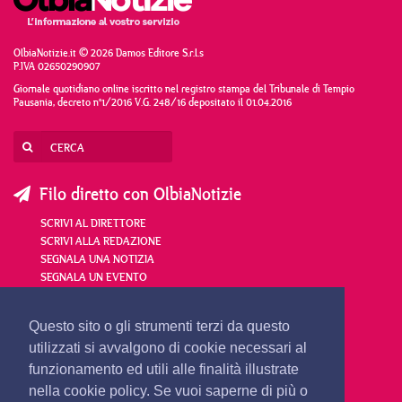
OlbiaNotizie.it © 2026 Damos Editore S.r.l.s
P.IVA 02650290907
Giornale quotidiano online iscritto nel registro stampa del Tribunale di Tempio
Pausania, decreto n°1/2016 V.G. 248/16 depositato il 01.04.2016
Filo diretto con OlbiaNotizie
SCRIVI AL DIRETTORE
SCRIVI ALLA REDAZIONE
SEGNALA UNA NOTIZIA
SEGNALA UN EVENTO
redazione@olbianotizie.it
Questo sito o gli strumenti terzi da questo
utilizzati si avvalgono di cookie necessari al
funzionamento ed utili alle finalità illustrate
nella cookie policy. Se vuoi saperne di più o