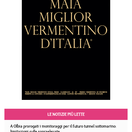
LE NOTIZIE PIÙ LETTE
A Olbia prorogati i monitoraggi per il futuro tunnel sottomarino:
limitazioni sulle sopraelevate