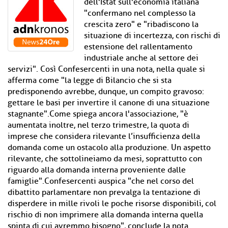
dell'Istat sull'economia italiana
"confermano nel complesso la
crescita zero" e "ribadiscono la
situazione di incertezza, con rischi di
estensione del rallentamento
industriale anche al settore dei
servizi". Così Confesercenti in una nota, nella quale si
afferma come "la legge di Bilancio che si sta
predisponendo avrebbe, dunque, un compito gravoso:
gettare le basi per invertire il canone di una situazione
stagnante".Come spiega ancora l'associazione, "è
aumentata inoltre, nel terzo trimestre, la quota di
imprese che considera rilevante l’insufficienza della
domanda come un ostacolo alla produzione. Un aspetto
rilevante, che sottolineiamo da mesi, soprattutto con
riguardo alla domanda interna proveniente dalle
famiglie".Confesercenti auspica "che nel corso del
dibattito parlamentare non prevalga la tentazione di
disperdere in mille rivoli le poche risorse disponibili, col
rischio di non imprimere alla domanda interna quella
spinta di cui avremmo bisogno", conclude la nota.