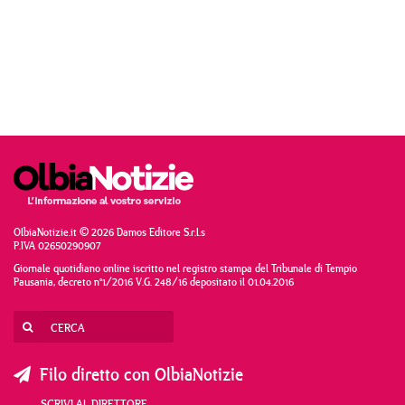
OlbiaNotizie.it © 2026 Damos Editore S.r.l.s
P.IVA 02650290907
Giornale quotidiano online iscritto nel registro stampa del Tribunale di Tempio
Pausania, decreto n°1/2016 V.G. 248/16 depositato il 01.04.2016
Filo diretto con OlbiaNotizie
SCRIVI AL DIRETTORE