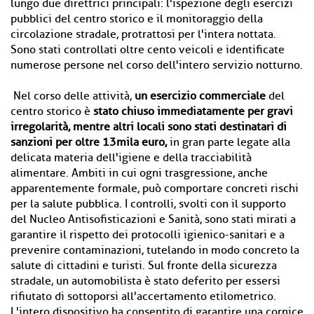
lungo due direttrici principali: l'ispezione degli esercizi
pubblici del centro storico e il monitoraggio della
circolazione stradale, protrattosi per l'intera nottata.
Sono stati controllati oltre cento veicoli e identificate
numerose persone nel corso dell'intero servizio notturno.
Nel corso delle attività,
un esercizio commerciale
del
centro storico è
stato chiuso immediatamente per gravi
irregolarità, mentre altri locali sono stati destinatari di
sanzioni per oltre 13mila euro,
in gran parte legate alla
delicata materia dell'igiene e della tracciabilità
alimentare. Ambiti in cui ogni trasgressione, anche
apparentemente formale, può comportare concreti rischi
per la salute pubblica. I controlli, svolti con il supporto
del Nucleo Antisofisticazioni e Sanità, sono stati mirati a
garantire il rispetto dei protocolli igienico-sanitari e a
prevenire contaminazioni, tutelando in modo concreto la
salute di cittadini e turisti. Sul fronte della sicurezza
stradale, un automobilista è stato deferito per essersi
rifiutato di sottoporsi all'accertamento etilometrico.
L'intero dispositivo ha consentito di garantire una cornice