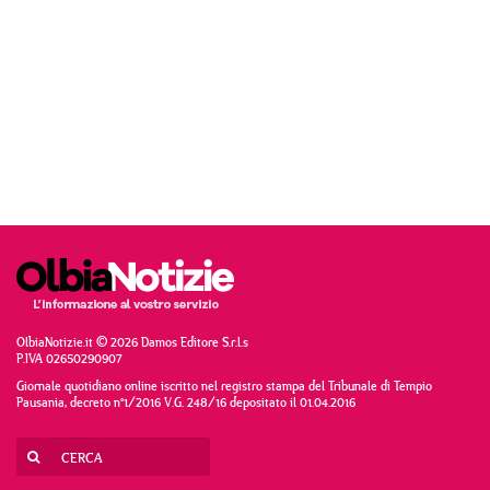
OlbiaNotizie.it © 2026 Damos Editore S.r.l.s
P.IVA 02650290907
Giornale quotidiano online iscritto nel registro stampa del Tribunale di Tempio
Pausania, decreto n°1/2016 V.G. 248/16 depositato il 01.04.2016