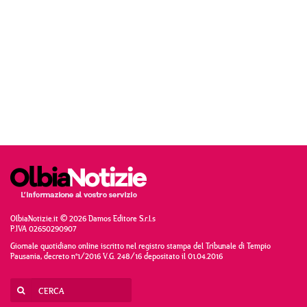
OlbiaNotizie.it © 2026 Damos Editore S.r.l.s
P.IVA 02650290907
Giornale quotidiano online iscritto nel registro stampa del Tribunale di Tempio
Pausania, decreto n°1/2016 V.G. 248/16 depositato il 01.04.2016