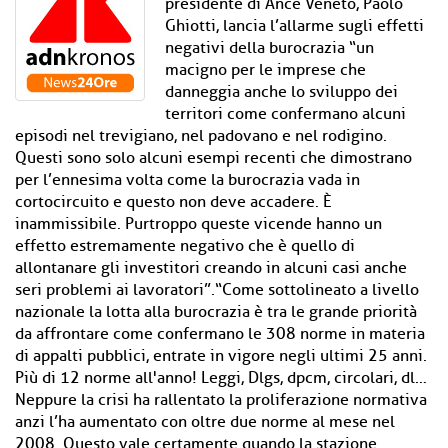
presidente di Ance Veneto, Paolo
Ghiotti, lancia l’allarme sugli effetti
negativi della burocrazia “un
macigno per le imprese che
danneggia anche lo sviluppo dei
territori come confermano alcuni
episodi nel trevigiano, nel padovano e nel rodigino.
Questi sono solo alcuni esempi recenti che dimostrano
per l’ennesima volta come la burocrazia vada in
cortocircuito e questo non deve accadere. È
inammissibile. Purtroppo queste vicende hanno un
effetto estremamente negativo che è quello di
allontanare gli investitori creando in alcuni casi anche
seri problemi ai lavoratori”.“Come sottolineato a livello
nazionale la lotta alla burocrazia è tra le grande priorità
da affrontare come confermano le 308 norme in materia
di appalti pubblici, entrate in vigore negli ultimi 25 anni.
Più di 12 norme all'anno! Leggi, Dlgs, dpcm, circolari, dl…
Neppure la crisi ha rallentato la proliferazione normativa
anzi l’ha aumentato con oltre due norme al mese nel
2008. Questo vale certamente quando la stazione