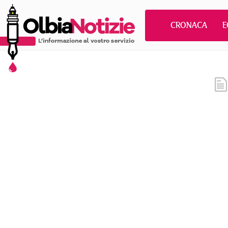
CRONACA
E