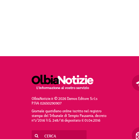
OlbiaNotizie.it © 2026 Damos Editore S.r.l.s
P.IVA 02650290907
Giornale quotidiano online iscritto nel registro
stampa del Tribunale di Tempio Pausania, decreto
n°1/2016 V.G. 248/16 depositato il 01.04.2016