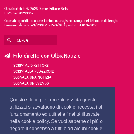
OlbiaNotizie.it © 2026 Damos Editore S.r.l.s
P.IVA 02650290907
Giornale quotidiano online iscritto nel registro stampa del Tribunale di Tempio
Pausania, decreto n°1/2016 V.G. 248/16 depositato il 01.04.2016
Filo diretto con OlbiaNotizie
SCRIVI AL DIRETTORE
SCRIVI ALLA REDAZIONE
SEGNALA UNA NOTIZIA
SEGNALA UN EVENTO
redazione@olbianotizie.it
Questo sito o gli strumenti terzi da questo
utilizzati si avvalgono di cookie necessari al
funzionamento ed utili alle finalità illustrate
nella cookie policy. Se vuoi saperne di più o
negare il consenso a tutti o ad alcuni cookie,