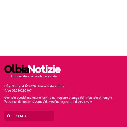
OlbiaNotizie.it © 2026 Damos Editore S.r.l.s
P.IVA 02650290907
Giornale quotidiano online iscritto nel registro stampa del Tribunale di Tempio
Pausania, decreto n°1/2016 V.G. 248/16 depositato il 01.04.2016