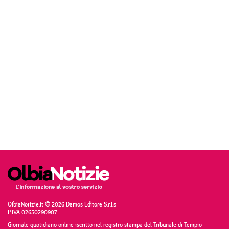
OlbiaNotizie.it © 2026 Damos Editore S.r.l.s
P.IVA 02650290907
Giornale quotidiano online iscritto nel registro stampa del Tribunale di Tempio