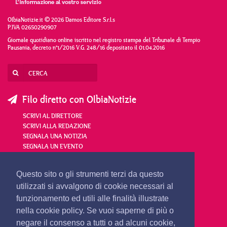
OlbiaNotizie.it © 2026 Damos Editore S.r.l.s
P.IVA 02650290907
Giornale quotidiano online iscritto nel registro stampa del Tribunale di Tempio
Pausania, decreto n°1/2016 V.G. 248/16 depositato il 01.04.2016
Filo diretto con OlbiaNotizie
SCRIVI AL DIRETTORE
SCRIVI ALLA REDAZIONE
SEGNALA UNA NOTIZIA
SEGNALA UN EVENTO
redazione@olbianotizie.it
Questo sito o gli strumenti terzi da questo
utilizzati si avvalgono di cookie necessari al
funzionamento ed utili alle finalità illustrate
nella cookie policy. Se vuoi saperne di più o
negare il consenso a tutti o ad alcuni cookie,