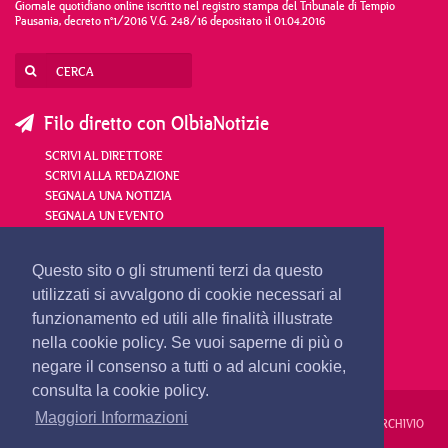
Giornale quotidiano online iscritto nel registro stampa del Tribunale di Tempio
Pausania, decreto n°1/2016 V.G. 248/16 depositato il 01.04.2016
Filo diretto con OlbiaNotizie
SCRIVI AL DIRETTORE
SCRIVI ALLA REDAZIONE
SEGNALA UNA NOTIZIA
SEGNALA UN EVENTO
redazione@olbianotizie.it
Questo sito o gli strumenti terzi da questo
utilizzati si avvalgono di cookie necessari al
funzionamento ed utili alle finalità illustrate
nella cookie policy. Se vuoi saperne di più o
negare il consenso a tutti o ad alcuni cookie,
consulta la cookie policy.
Maggiori Informazioni
REDAZIONE
PUBBLICITÀ
PRIVACY E COOKIES
NOTE LEGALI
ARCHIVIO