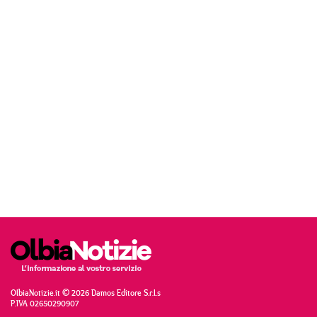
OlbiaNotizie.it © 2026 Damos Editore S.r.l.s
P.IVA 02650290907