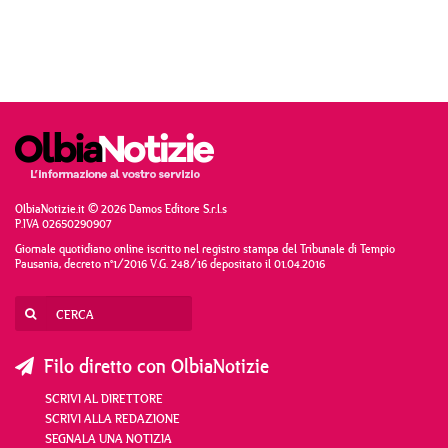
OlbiaNotizie.it © 2026 Damos Editore S.r.l.s
P.IVA 02650290907
Giornale quotidiano online iscritto nel registro stampa del Tribunale di Tempio
Pausania, decreto n°1/2016 V.G. 248/16 depositato il 01.04.2016
Filo diretto con OlbiaNotizie
SCRIVI AL DIRETTORE
SCRIVI ALLA REDAZIONE
SEGNALA UNA NOTIZIA