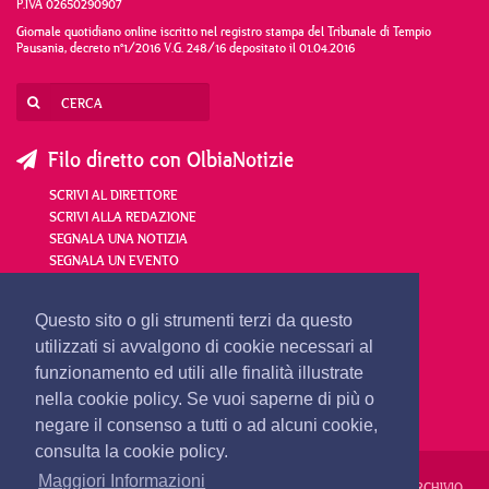
P.IVA 02650290907
Giornale quotidiano online iscritto nel registro stampa del Tribunale di Tempio
Pausania, decreto n°1/2016 V.G. 248/16 depositato il 01.04.2016
Filo diretto con OlbiaNotizie
SCRIVI AL DIRETTORE
SCRIVI ALLA REDAZIONE
SEGNALA UNA NOTIZIA
SEGNALA UN EVENTO
redazione@olbianotizie.it
Questo sito o gli strumenti terzi da questo
utilizzati si avvalgono di cookie necessari al
funzionamento ed utili alle finalità illustrate
nella cookie policy. Se vuoi saperne di più o
negare il consenso a tutti o ad alcuni cookie,
consulta la cookie policy.
Maggiori Informazioni
REDAZIONE
PUBBLICITÀ
PRIVACY E COOKIES
NOTE LEGALI
ARCHIVIO