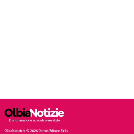
OlbiaNotizie.it © 2026 Damos Editore S.r.l.s