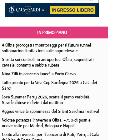
IN PRIMO PIANO
A Olbia prorogati i monitoraggi per il futuro tunnel
sottomarino: limitazioni sulle sopraelevate
Stretta sui controlli in aeroporto a Olbia, sequestrati
caviale, contanti e sabbia rubata
Nina Zilli in concerto lunedì a Porto Cervo
Tutto pronto per la Vela Cup Sardegna 2026 a Cala dei
Sardi
Jova Summer Party 2026, scatta il piano viabilità.
Strade chiuse e divieti dal mattino
Aggius vince la scommessa del Silent Sardinia Festival
Volotea potenzia l'inverno a Olbia: +75% di posti e
nuove rotte per Madrid, Bologna e Napoli
Conto alla rovescia per il concerto di Katy Perry al Cala