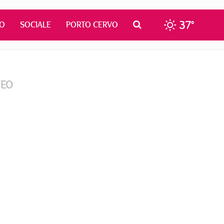
37°
MO
SOCIALE
PORTO CERVO
DEO