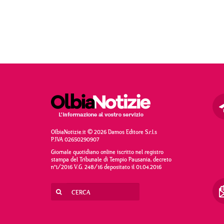
OlbiaNotizie.it © 2026 Damos Editore S.r.l.s
P.IVA 02650290907
Giornale quotidiano online iscritto nel registro
stampa del Tribunale di Tempio Pausania, decreto
n°1/2016 V.G. 248/16 depositato il 01.04.2016