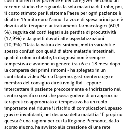
costi indiretti del paziente e del caregiver. Secondo un
recente studio che riguarda la sola malattia di Crohn, poi,
il costo stimato per il sistema Paese per ogni pazienze è
di oltre 15 mila euro l'anno. La voce di spesa principale è
dovuta alle terapie e ai trattamenti farmacologici (60,3
%), seguita dai costi legati alla perdita di produttività
(17,9%) e da quelli dovuti alle ospedalizzazioni
(10,9%).''Data la natura dei sintomi, molto variabili e
spesso confusi con quelli di altre malattie intestinali,
quali il colon irritabile, la diagnosi non è sempre
tempestiva e avviene in genere tra i 6 e i 18 mesi dopo
la comparsa dei primi sintomi - ha spiegato in un
contributo video Marco Daperno, gastroenterologo e
membro del consiglio direttivo Ig-Ibd - eppure
intercettare il paziente precocemente e indirizzarlo nel
centro specifico così che possa godere di un approccio
terapeutico appropriato e tempestivo ha un ruolo
importante nel ridurre il rischio di complicazioni, spesso
gravi e invalidanti, nel decorso della malattia''.E propirio
questa è una ragioni per cui la Regione Piemonte, dallo
scorso giugno, ha avviato alla creazione di una rete