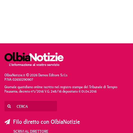
OlbiaNotizie.it © 2026 Damos Editore S.r.l.s
P.IVA 02650290907
Giornale quotidiano online iscritto nel registro stampa del Tribunale di Tempio
Pausania, decreto n°1/2016 V.G. 248/16 depositato il 01.04.2016
Filo diretto con OlbiaNotizie
SCRIVI AL DIRETTORE