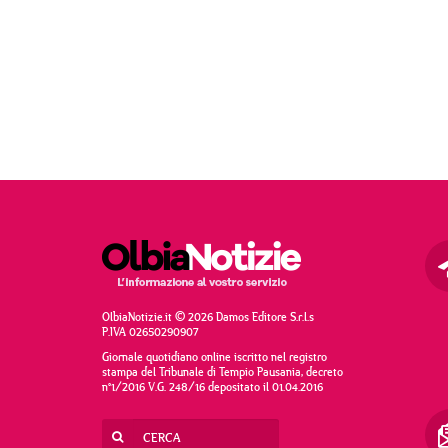
OlbiaNotizie.it © 2026 Damos Editore S.r.l.s
P.IVA 02650290907
Giornale quotidiano online iscritto nel registro
stampa del Tribunale di Tempio Pausania, decreto
n°1/2016 V.G. 248/16 depositato il 01.04.2016