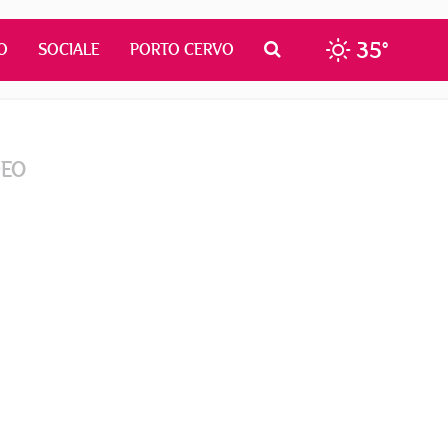
35°
O
SOCIALE
PORTO CERVO
DEO