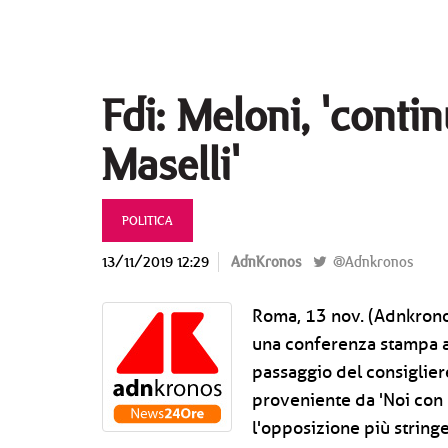
Fdi: Meloni, 'conti
Maselli'
POLITICA
13/11/2019 12:29
AdnKronos
@Adnkronos
Roma, 13 nov. (Adnkronos) 
una conferenza stampa a 
passaggio del consiglier
proveniente da 'Noi con l'
l'opposizione più stringe