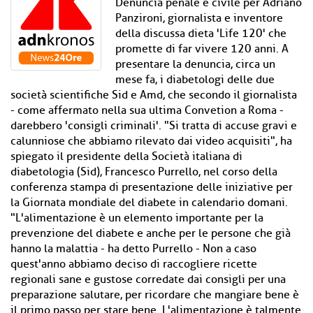
Denuncia penale e civile per Adriano
Panzironi, giornalista e inventore
della discussa dieta 'Life 120' che
promette di far vivere 120 anni. A
presentare la denuncia, circa un
mese fa, i diabetologi delle due
società scientifiche Sid e Amd, che secondo il giornalista
- come affermato nella sua ultima Convetion a Roma -
darebbero 'consigli criminali'. "Si tratta di accuse gravi e
calunniose che abbiamo rilevato dai video acquisiti", ha
spiegato il presidente della Società italiana di
diabetologia (Sid), Francesco Purrello, nel corso della
conferenza stampa di presentazione delle iniziative per
la Giornata mondiale del diabete in calendario domani.
"L'alimentazione è un elemento importante per la
prevenzione del diabete e anche per le persone che già
hanno la malattia - ha detto Purrello - Non a caso
quest'anno abbiamo deciso di raccogliere ricette
regionali sane e gustose corredate dai consigli per una
preparazione salutare, per ricordare che mangiare bene è
il primo passo per stare bene. L'alimentazione è talmente