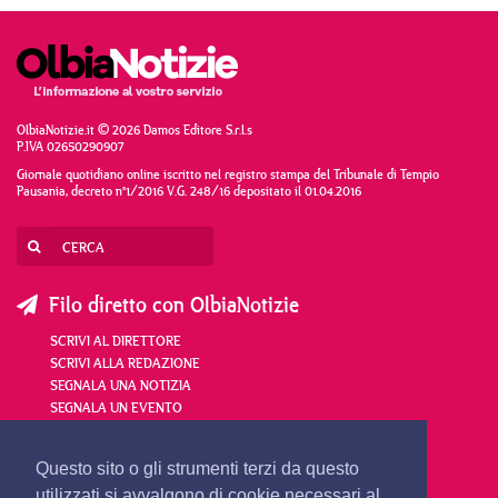
OlbiaNotizie.it © 2026 Damos Editore S.r.l.s
P.IVA 02650290907
Giornale quotidiano online iscritto nel registro stampa del Tribunale di Tempio
Pausania, decreto n°1/2016 V.G. 248/16 depositato il 01.04.2016
Filo diretto con OlbiaNotizie
SCRIVI AL DIRETTORE
SCRIVI ALLA REDAZIONE
SEGNALA UNA NOTIZIA
SEGNALA UN EVENTO
redazione@olbianotizie.it
Questo sito o gli strumenti terzi da questo
utilizzati si avvalgono di cookie necessari al