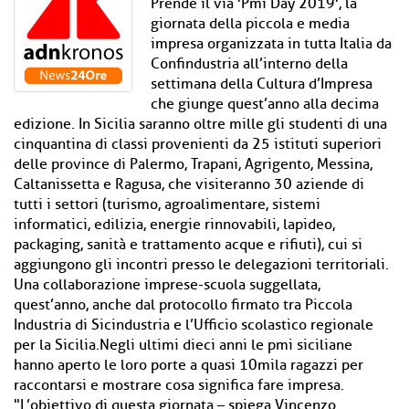
Prende il via 'Pmi Day 2019', la
giornata della piccola e media
impresa organizzata in tutta Italia da
Confindustria all’interno della
settimana della Cultura d’Impresa
che giunge quest’anno alla decima
edizione. In Sicilia saranno oltre mille gli studenti di una
cinquantina di classi provenienti da 25 istituti superiori
delle province di Palermo, Trapani, Agrigento, Messina,
Caltanissetta e Ragusa, che visiteranno 30 aziende di
tutti i settori (turismo, agroalimentare, sistemi
informatici, edilizia, energie rinnovabili, lapideo,
packaging, sanità e trattamento acque e rifiuti), cui si
aggiungono gli incontri presso le delegazioni territoriali.
Una collaborazione imprese-scuola suggellata,
quest’anno, anche dal protocollo firmato tra Piccola
Industria di Sicindustria e l’Ufficio scolastico regionale
per la Sicilia.Negli ultimi dieci anni le pmi siciliane
hanno aperto le loro porte a quasi 10mila ragazzi per
raccontarsi e mostrare cosa significa fare impresa.
"L’obiettivo di questa giornata – spiega Vincenzo