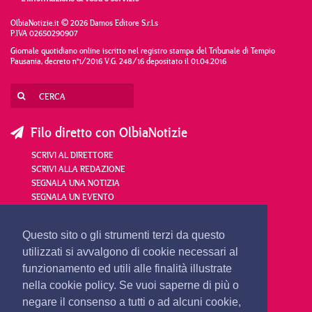
OlbiaNotizie.it © 2026 Damos Editore S.r.l.s
P.IVA 02650290907
Giornale quotidiano online iscritto nel registro stampa del Tribunale di Tempio
Pausania, decreto n°1/2016 V.G. 248/16 depositato il 01.04.2016
Filo diretto con OlbiaNotizie
SCRIVI AL DIRETTORE
SCRIVI ALLA REDAZIONE
SEGNALA UNA NOTIZIA
SEGNALA UN EVENTO
redazione@olbianotizie.it
Questo sito o gli strumenti terzi da questo
utilizzati si avvalgono di cookie necessari al
funzionamento ed utili alle finalità illustrate
nella cookie policy. Se vuoi saperne di più o
negare il consenso a tutti o ad alcuni cookie,