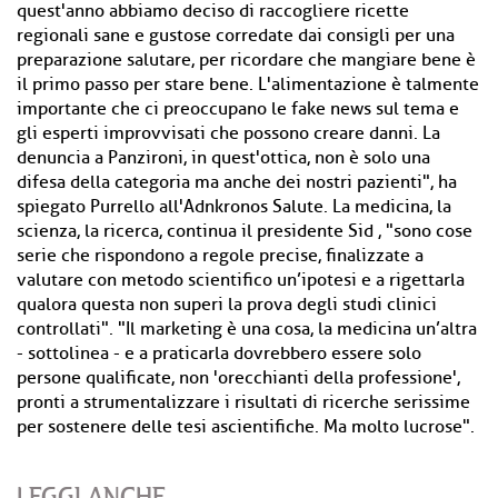
quest'anno abbiamo deciso di raccogliere ricette
regionali sane e gustose corredate dai consigli per una
preparazione salutare, per ricordare che mangiare bene è
il primo passo per stare bene. L'alimentazione è talmente
importante che ci preoccupano le fake news sul tema e
gli esperti improvvisati che possono creare danni. La
denuncia a Panzironi, in quest'ottica, non è solo una
difesa della categoria ma anche dei nostri pazienti", ha
spiegato Purrello all'Adnkronos Salute. La medicina, la
scienza, la ricerca, continua il presidente Sid , "sono cose
serie che rispondono a regole precise, finalizzate a
valutare con metodo scientifico un’ipotesi e a rigettarla
qualora questa non superi la prova degli studi clinici
controllati". "Il marketing è una cosa, la medicina un’altra
- sottolinea - e a praticarla dovrebbero essere solo
persone qualificate, non 'orecchianti della professione',
pronti a strumentalizzare i risultati di ricerche serissime
per sostenere delle tesi ascientifiche. Ma molto lucrose".
LEGGI ANCHE