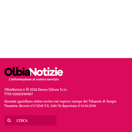
OlbiaNotizie.it © 2026 Damos Editore S.r.l.s
P.IVA 02650290907
Giornale quotidiano online iscritto nel registro stampa del Tribunale di Tempio
Pausania, decreto n°1/2016 V.G. 248/16 depositato il 01.04.2016