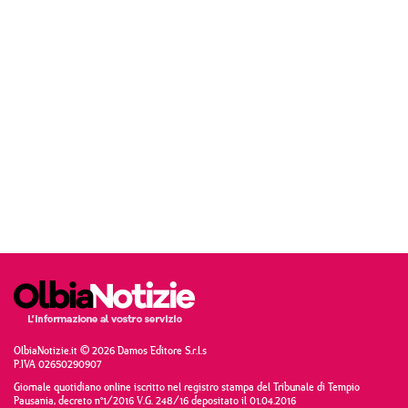
OlbiaNotizie.it © 2026 Damos Editore S.r.l.s
P.IVA 02650290907
Giornale quotidiano online iscritto nel registro stampa del Tribunale di Tempio
Pausania, decreto n°1/2016 V.G. 248/16 depositato il 01.04.2016