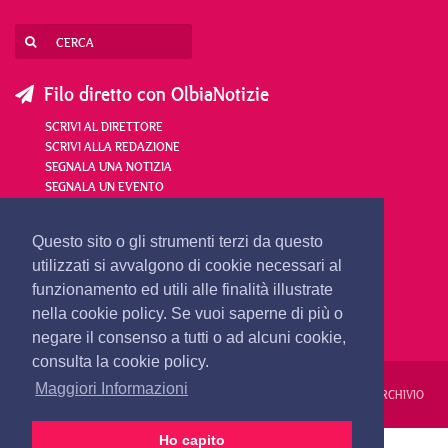
Filo diretto con OlbiaNotizie
SCRIVI AL DIRETTORE
SCRIVI ALLA REDAZIONE
SEGNALA UNA NOTIZIA
SEGNALA UN EVENTO
redazione@olbianotizie.it
Questo sito o gli strumenti terzi da questo
utilizzati si avvalgono di cookie necessari al
funzionamento ed utili alle finalità illustrate
nella cookie policy. Se vuoi saperne di più o
negare il consenso a tutti o ad alcuni cookie,
consulta la cookie policy.
Maggiori Informazioni
REDAZIONE
PUBBLICITÀ
PRIVACY E COOKIES
NOTE LEGALI
ARCHIVIO
Ho capito